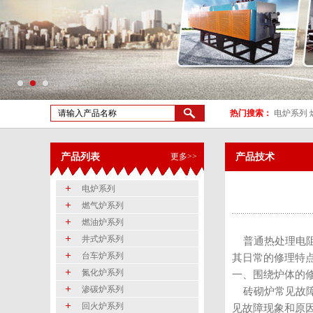
热门搜索：
电炉系列
产品列表
更多>>
产品技术
电炉系列
燃气炉系列
燃油炉系列
井式炉系列
普通
热处理电
台车炉系列
其日常的修理特
氮化炉系列
一、围绕炉体的
渗碳炉系列
砖砌炉常见故障
回火炉系列
见故障现象和原