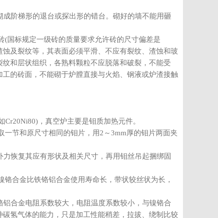
砌成阶梯形的退台或探出形的错台。砌好的墙不能用砸
。
砖(国标规定一级砖的质量要求允许砖的尺寸偏差是
、渣蚀及裂纹等，其表面必须平滑、不应有裂纹、渣蚀和玻
裂纹和层状组织，各熟料颗粒不应脱落和破裂，不能受
加工的砖面，不能砌于炉膛直接与火焰、钢液或炉渣接触
Cr20Ni80)，真空炉主要是钼质加热元件。
一节和原尺寸相同的钼片，用2～3mm厚的钼片两面夹
外力恢复其应有形状及相关尺寸，再用钼丝吊起捆绑固
镍铬合金比铁铬铝合金使用寿命长，带状较丝状为长，
铬铝合金电阻系数较大，电阻温度系数较小，与镍铬合
种碳氢气体的能力，只是加工性能稍差，拉拔、绕制比较