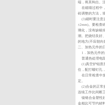
端，将其钩出。
在砌墙过程中，
砖调整的方法，
(3)砌时要注
±2mm)。要
璃化，没有缺棱
潮。把烧结良好
的地方(不应朝向
二、加热元件的
1．加热元件的
普通热处理电阻炉非
(1)
真空炉
钼质
住，配打螺钉孔，
在日常检查中发
定。
(2)合金的正
连续工作比间断
镍铬合金塑性好
金相比可节约材