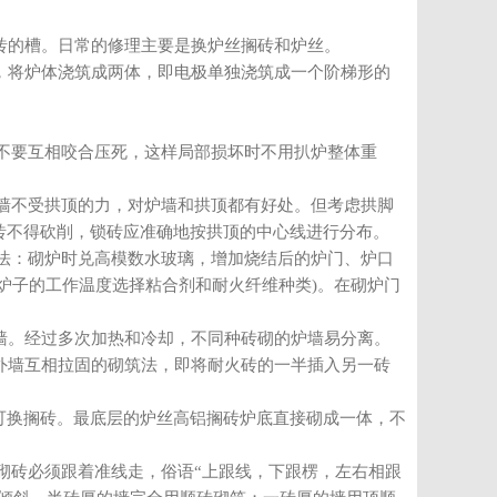
砖的槽。日常的修理主要是换炉丝搁砖和炉丝。
，将炉体浇筑成两体，即电极单独浇筑成一个阶梯形的
不要互相咬合压死，这样局部损坏时不用扒炉整体重
墙不受拱顶的力，对炉墙和拱顶都有好处。但考虑拱脚
砖不得砍削，锁砖应准确地按拱顶的中心线进行分布。
法：砌炉时兑高模数水玻璃，增加烧结后的炉门、炉口
炉子的工作温度选择粘合剂和耐火纤维种类)。在砌炉门
墙。经过多次加热和冷却，不同种砖砌的炉墙易分离。
外墙互相拉固的砌筑法，即将耐火砖的一半插入另一砖
可换搁砖。最底层的炉丝高铝搁砖炉底直接砌成一体，不
砌砖必须跟着准线走，俗语“上跟线，下跟楞，左右相跟