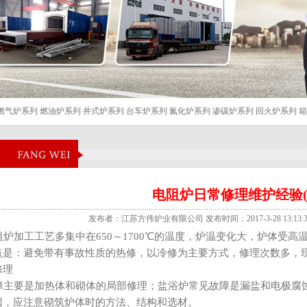
燃气炉系列
燃油炉系列
井式炉系列
台车炉系列
氮化炉系列
渗碳炉系列
回火炉系列
箱
电阻炉日常修理维护经验(
发布者：江苏方伟炉业有限公司 发布时间：2017-3-28 13:13:
阻炉
加工工艺多集中在650～1700℃的温度，炉温变化大，炉体受
点是：避免带有事故性质的热修，以冷修为主要方式，修理次数多，
修理
主要是加热体和砌体的局部修理；盐浴炉常见故障是漏盐和电极腐
因，应注意砌筑炉体时的方法、结构和选材。