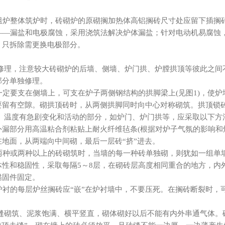
炉整体筑炉时，砖砌炉的原砌搁加热体高铝搁砖尺寸处应留下插搁
―漏盐和电极腐蚀，采用浇筑法解决炉体漏盐；针对电动机易腐蚀
，只拆除需更换电极部分。
性修理，注意较大砖砌炉的后墙、侧墙、炉门拱、炉膛拱顶等彼此之间
部分单独修理。
定要支在侧墙上，可支在炉子两侧钢结构的拱脚梁上(见图1)，使炉
要留有空隙。砌拱顶砖时，从两侧拱脚同时向中心对称砌筑。拱顶锁
露、温度有急剧变化和活动的部分，如炉门、炉门拱等，应采取以下方
外漏部分用高温粘合剂粘贴上耐火纤维毡条(根据对炉子气氛的影响和
地面，从两端向中间砌，最后一层砖“挤”进去。
种或两种以上的砖砌筑时，当墙的每一种砖单独砌，则犹如一组单
体性和稳固性，采取每隔5～8层，在砌砖层高度相同重合的地方，内
锚固件固定。
衬的每层炉丝搁砖应“嵌”在炉衬墙中，不要压死。在搁砖断裂时，
错缝砌筑、泥浆饱满、横平竖直，砌体砌好以后不能有内外串通气体。