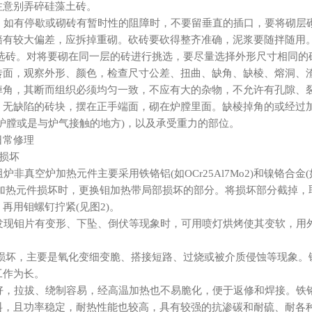
注意别弄碎硅藻土砖。
如有停歇或砌砖有暂时性的阻障时，不要留垂直的插口，要将砌层
墙有较大偏差，应拆掉重砌。砍砖要砍得整齐准确，泥浆要随拌随用
意选砖。对将要砌在同一层的砖进行挑选，要尽量选择外形尺寸相同的
检查砖面，观察外形、颜色，检查尺寸公差、扭曲、缺角、缺棱、熔洞
掉角，其断而组织必须均匀一致，不应有大的杂物，不允许有孔隙、
、无缺陷的砖块，摆在正手端面，砌在炉膛里面。缺棱掉角的或经过
炉膛或是与炉气接触的地方)，以及承受重力的部位。
日常修理
损坏
真空炉加热元件主要采用铁铬铝(如OCr25Al7Mo2)和镍铬合金(如
加热元件损坏时，更换钼加热带局部损坏的部分。将损坏部分截掉，取
再用钼螺钉拧紧(见图2)。
现钼片有变形、下坠、倒伏等现象时，可用喷灯烘烤使其变软，用
常损坏，主要是氧化变细变脆、搭接短路、过烧或被介质侵蚀等现象。
工作为长。
，拉拔、绕制容易，经高温加热也不易脆化，便于返修和焊接。铁
料，且功率稳定，耐热性能也较高，具有较强的抗渗碳和耐硫、耐各