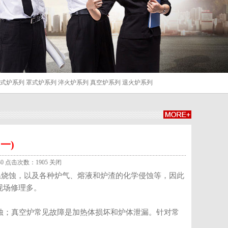
式炉系列
罩式炉系列
淬火炉系列
真空炉系列
退火炉系列
一)
30 点击次数：1905
关闭
高温烧蚀，以及各种炉气、熔液和炉渣的化学侵蚀等，因此
现场修理多。
蚀；真空炉常见故障是加热体损坏和炉体泄漏。针对常