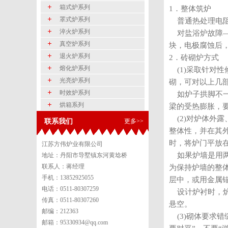
箱式炉系列
1．整体筑炉
罩式炉系列
普通热处理电阻
淬火炉系列
对盐浴炉故障―
真空炉系列
块，电极腐蚀后
退火炉系列
2．砖砌炉方式
熔化炉系列
(1)采取针对
光亮炉系列
砌，可对以上几
时效炉系列
如炉子拱脚不一
烘箱系列
梁的受热膨胀，
(2)对炉体外
联系我们
更多>>
整体性，并在其
时，将炉门平放在
江苏方伟炉业有限公司
如果炉墙是用两
地址：丹阳市导墅镇东河黄埝桥
联系人：蒋经理
为保持炉墙的整
手机：13852925055
层中，或用金属
电话：0511-80307259
设计炉衬时，炉
传真：0511-80307260
悬空。
邮编：212363
(3)砌体要求
邮箱：95330934@qq.com