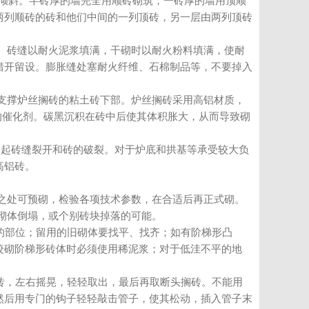
生倾斜。半砖厚的墙完全用顺砖砌筑；一砖厚的墙用顶顺
两列顺砖的砖和他们中间的一列顶砖，另一层由两列顶砖
。砖缝以耐火泥浆填满，干砌时以耐火粉料填满，使耐
错开留设。膨胀缝处塞耐火纤维、石棉制品等，不要掉入
支撑炉丝搁砖的粘土砖下部。炉丝搁砖采用高铝材质，
黑反应的催化剂。碳黑沉积在砖中后使其体积胀大，从而导致砌
引起砖缝裂开和砖的破裂。对于炉底和拱基等承受较大负
高铝砖。
之处可预砌，检验各项技术参数，在合适后再正式砌。
砌体倒塌，或个别砖块掉落的可能。
的部位；留用的旧砌体要找平、找齐；如有阶梯形凸
咬砌阶梯形砖体时必须使用稀泥浆；对于低洼不平的地
砖，左右摇晃，轻轻取出，最后再取断头搁砖。不能用
然后用专门的钩子轻轻敲击管子，使其松动，插入管子末