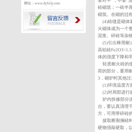
要对平”，不要
网址：www.dyfwly.com
砖砌筑；一砖半
砌筑。在砌的过
(4)砖缝是砌
火砌体成为一个
泥浆、碎砖等杂
(5)引出棒用耐
高铝砖Fe2O3
体的强度下降和
轻质耐火砖的使
荷的部分，要用
3．砌炉时其他注
(1)环境温度
(2)对局部进
炉内拆修部分浇
台，要认真清理
方，可用带碎砖
拔取断裂搁砖时
硬物强敲硬取，