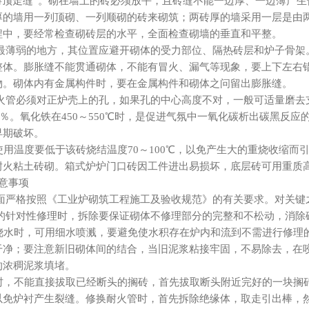
“游顶走缝”。砌在墙上的砖必须放平，且砖缝不能一边厚、一边薄产
厚的墙用一列顶砌、一列顺砌的砖来砌筑；两砖厚的墙采用一层是由
程中，要经常检查砌砖层的水平，全面检查砌墙的垂直和平整。
体最薄弱的地方，其位置应避开砌体的受力部位、隔热砖层和炉子骨架
整体。膨胀缝不能贯通砌体，不能有冒火、漏气等现象，要上下左右
物。砌体内有金属构件时，要在金属构件和砌体之问留出膨胀缝。
火管必须对
正炉
壳上的孔，如果孔的中心高度不对，一般可适量磨去
<1.5％。氧化铁在450～550℃时，是促进气氛中一氧化碳析出碳
早期破坏。
用温度要低于该砖烧结温度70～100℃，以免产生大的重烧收缩而
耐火粘土砖砌。箱式炉炉门口砖因工件进出易损坏，底层砖可用重质
意事项
方面严格按照《工业炉砌筑工程施工及验收规范》的有关要求。对关键
行的针对性修理时，拆除要保证砌体不修理部分的完整和不松动，消除
水时，可用细水喷溅，要避免使水积存在炉内和流到不需进行修理
干净；要注意新旧砌体间的结合，当旧泥浆粘接牢固，不易除去，在
的浓稠泥浆填堵。
，不能直接拔取已经断头的搁砖，首先拔取断头附近完好的一块搁
以免炉衬产生裂缝。修换耐火管时，首先拆除绝缘体，取走引出棒，